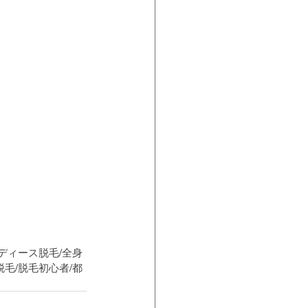
レディース脱毛/全身
脱毛/脱毛初心者/都