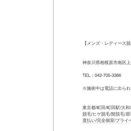
【メンズ・レディース脱毛
神奈川県相模原市南区上鶴
TEL：042-705-3366
※施術中は電話に出られ
東京都/町田/町田駅/大和
脱毛/ヒゲ脱毛/髭脱毛/眉
度払い/完全個室/プラ