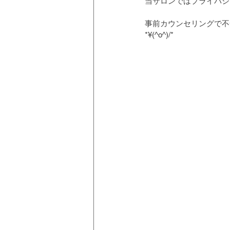
当サロンではプライバシ
事前カウンセリングで不
*¥(^o^)/*