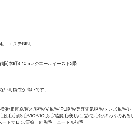
　エステBiBi】
間本町3-10-5レジエールイースト2階
ない可能性が高いです。
/横浜/相模原/厚木/脱毛/光脱毛/IPL脱毛/美容電気脱毛/メンズ脱毛/
毛脱毛/顔脱毛/VIO/VIO脱毛/脇脱毛/美肌/白髪/硬毛化/終わりのある
イベートサロン/医療、針脱毛、ニードル脱毛