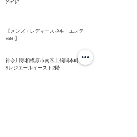
(^o^)/*
【メンズ・レディース脱毛　エステ
BiBi】
神奈川県相模原市南区上鶴間本町3-10-
5レジエールイースト2階
TEL：042-705-3366
※施術中は電話に出られない可能性が
高いです。
東京都/町田/町田駅/大和/横浜/相模原/厚
木/脱毛/光脱毛/IPL脱毛/美容電気脱毛/メ