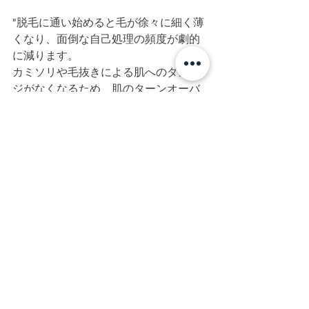
"脱毛に通い始めると毛が徐々に細く薄
くなり、面倒な自己処理の頻度が劇的
に減ります。
カミソリや毛抜きによる肌へのダメー
ジがなくなるため、肌のターンオーバ
ーが正常に整い始めます。
結果として、長年悩んでいた脇の黒ず
みやポツポツ毛穴も改善へ向かい、ワ
ントーン明るいなめらかな美肌を取り
戻すことが期待できます。"
エステBiBiの痛みを抑えたスピ
ーディーな脱毛
"脇は皮膚が薄く毛が太いため、痛みを
感じやすい部位でもあります。
しかし、エステBiBiで導入している最
新の脱毛機なら、冷却機能により痛み