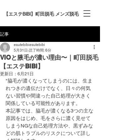
【エステBiBi】町田脱毛 メンズ脱毛
記事
esutebibiesutebibi
5月31日
読了時間: 6分
VIOと腋毛が濃い理由〜｜町田脱毛
【エステBIBI】
更新日：
6月21日
"脇毛が濃くなってしまうのには、生ま
れつきの遺伝だけでなく、日々の何気
ない習慣や間違った自己処理が大きく
関係している可能性があります。
本記事では、脇毛が濃くなる3つの主な
原因をはじめ、毛をさらに濃く見せて
しまうNGな自己処理方法や、黒ずみな
どの肌トラブルのリスクについて詳し