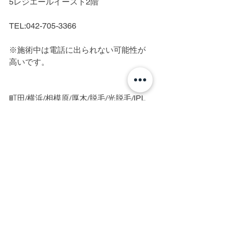
5レジエールイースト2階
TEL:042-705-3366
※施術中は電話に出られない可能性が
高いです。
町田/横浜/相模原/厚木/脱毛/光脱毛/IPL
脱毛/美容電気脱毛/メンズ脱毛/レディー
ス脱毛/全身脱毛/ヒゲ脱毛/髭脱毛/顔脱
毛/VIO/VIO脱毛/脇脱毛/美肌/白髪/硬毛
化/終わりのある脱毛/脱毛初心者/都度払
い/完全個室/プライベートサロン/美容電
気脱毛