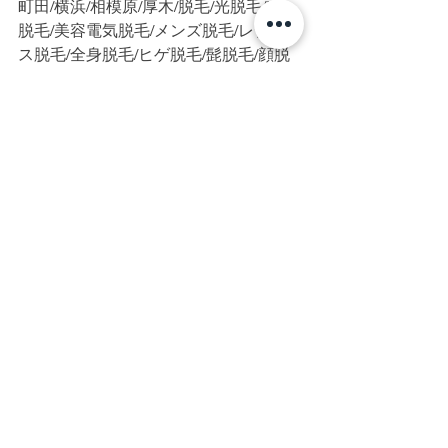
町田/横浜/相模原/厚木/脱毛/光脱毛/IPL
脱毛/美容電気脱毛/メンズ脱毛/レディー
ス脱毛/全身脱毛/ヒゲ脱毛/髭脱毛/顔脱
毛/VIO/VIO脱毛/脇脱毛/美肌/白髪/硬毛
化/終わりのある脱毛/脱毛初心者/都度払
い/完全個室/プライベートサロン/美容電
気脱毛
すべて表示
最新記事