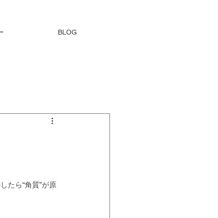
ー
BLOG
たら“角質”が原