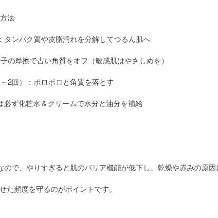
ア方法
）：タンパク質や皮脂汚れを分解してつるん肌へ
粒子の摩擦で古い角質をオフ（敏感肌はやさしめを）
1～2回）：ポロポロと角質を落とす
は必ず化粧水＆クリームで水分と油分を補給
アなので、やりすぎると肌のバリア機能が低下し、乾燥や赤みの原因
せた頻度を守るのがポイントです。