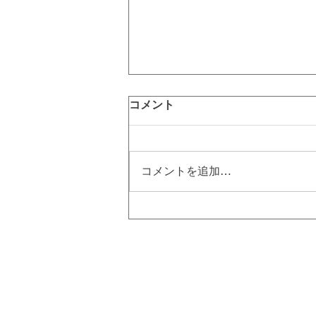
コメント
コメントを追加…
硬毛化とは⁉ 硬毛化を治すに
は美容電気脱毛！｜町田脱毛
【エステBiBi】