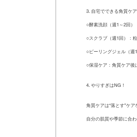
3. 自宅でできる角質ケ
○酵素洗顔（週1～2回
○スクラブ（週1回）：
○ピーリングジェル（週
○保湿ケア：角質ケア後
4. やりすぎはNG！
角質ケアは“落とす”ケ
自分の肌質や季節に合わ