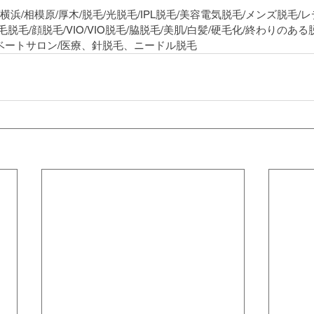
/横浜/相模原/厚木/脱毛/光脱毛/IPL脱毛/美容電気脱毛/メンズ脱毛/
毛脱毛/顔脱毛/VIO/VIO脱毛/脇脱毛/美肌/白髪/硬毛化/終わりのある
イベートサロン/医療、針脱毛、ニードル脱毛