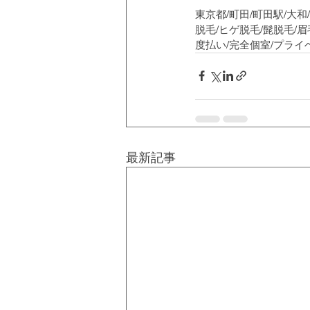
東京都/町田/町田駅/大和
脱毛/ヒゲ脱毛/髭脱毛/眉
度払い/完全個室/プラ
最新記事