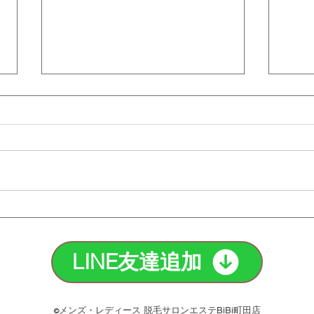
タトゥー脱毛の注意点と最適
脱毛
な方法を紹介！｜町田脱毛
のど
【エステBiBi】
【エ
LINE友達追加
メンズ・レディース 脱毛サロンエステBiBi町田店
©