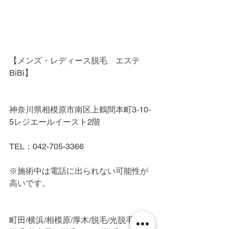
【メンズ・レディース脱毛　エステ
BiBi】
神奈川県相模原市南区上鶴間本町3-10-
5レジエールイースト2階
TEL：042-705-3366
※施術中は電話に出られない可能性が
高いです。
町田/横浜/相模原/厚木/脱毛/光脱毛/IPL