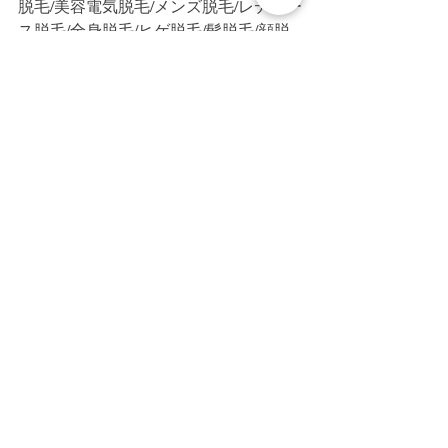
脱毛/美容電気脱毛/メンズ脱毛/レディー
ス脱毛/全身脱毛/ヒゲ脱毛/髭脱毛/顔脱
毛/VIO/VIO脱毛/脇脱毛/美肌/白髪/硬毛
化/終わりのある脱毛/脱毛初心者/都度払
い/完全個室/プライベートサロン/医療、
針脱毛、ニードル脱毛
すべて表示
最新記事