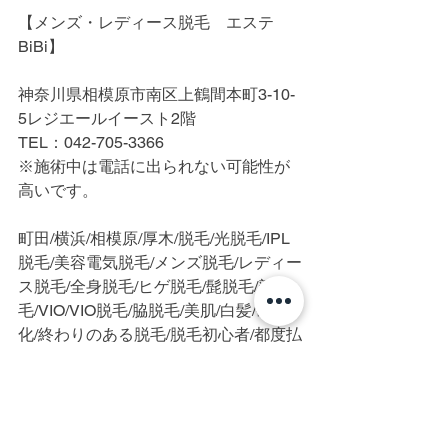
【メンズ・レディース脱毛　エステ
BiBi】
神奈川県相模原市南区上鶴間本町3-10-
5レジエールイースト2階
TEL：042-705-3366
※施術中は電話に出られない可能性が
高いです。
町田/横浜/相模原/厚木/脱毛/光脱毛/IPL
脱毛/美容電気脱毛/メンズ脱毛/レディー
ス脱毛/全身脱毛/ヒゲ脱毛/髭脱毛/顔脱
毛/VIO/VIO脱毛/脇脱毛/美肌/白髪/硬毛
化/終わりのある脱毛/脱毛初心者/都度払
い/完全個室/プライベートサロン/医療、
針脱毛、ニードル脱毛