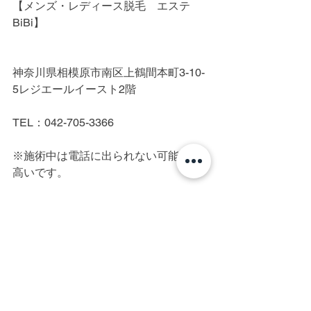
【メンズ・レディース脱毛　エステ
BiBi】
神奈川県相模原市南区上鶴間本町3-10-
5レジエールイースト2階
TEL：042-705-3366
※施術中は電話に出られない可能性が
高いです。
町田/横浜/相模原/厚木/脱毛/光脱毛/IPL
脱毛/美容電気脱毛/メンズ脱毛/レディー
ス脱毛/全身脱毛/ヒゲ脱毛/髭脱毛/顔脱
毛/VIO/VIO脱毛/脇脱毛/美肌/白髪/硬毛
化/終わりのある脱毛/脱毛初心者/都度払
い/完全個室/プライベートサロン/医療、