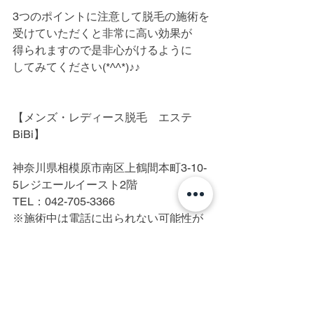
3つのポイントに注意して脱毛の施術を
受けていただくと非常に高い効果が
得られますので是非心がけるように
してみてください(*^^*)♪♪
【メンズ・レディース脱毛　エステ
BiBi】
神奈川県相模原市南区上鶴間本町3-10-
5レジエールイースト2階
TEL：042-705-3366
※施術中は電話に出られない可能性が
高いです。
町田/横浜/相模原/厚木/脱毛/光脱毛/IPL
脱毛/美容電気脱毛/メンズ脱毛/レディー
ス脱毛/全身脱毛/ヒゲ脱毛/髭脱毛/顔脱