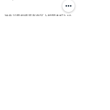
神奈川県相模原市南区上鶴間本町3-10-
5レジエールイースト2階
TEL：042-705-3366
町田/横浜/相模原/厚木/脱毛/光脱毛/IPL
脱毛/美容電気脱毛/メンズ脱毛/レディー
ス脱毛/全身脱毛/ヒゲ脱毛/髭脱毛/顔脱
毛/VIO/VIO脱毛/脇脱毛/美肌/白髪/硬毛
化/終わりのある脱毛/脱毛初心者/都度払
い/完全個室/プライベートサロン/医療、
針脱毛、ニードル脱毛とは違います