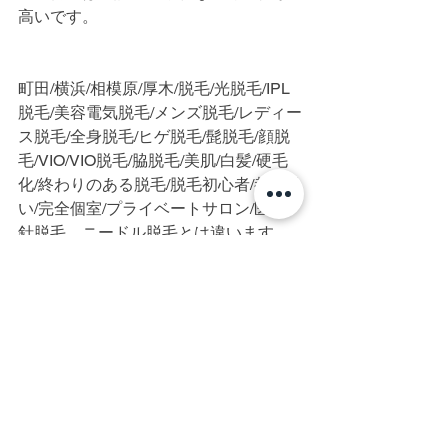
高いです。
町田/横浜/相模原/厚木/脱毛/光脱毛/IPL
脱毛/美容電気脱毛/メンズ脱毛/レディー
ス脱毛/全身脱毛/ヒゲ脱毛/髭脱毛/顔脱
毛/VIO/VIO脱毛/脇脱毛/美肌/白髪/硬毛
化/終わりのある脱毛/脱毛初心者/都度払
い/完全個室/プライベートサロン/医療、
針脱毛、ニードル脱毛とは違います
すべて表示
最新記事