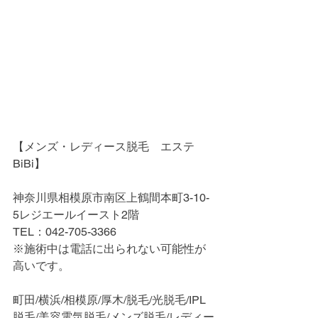
【メンズ・レディース脱毛　エステ
BiBi】
神奈川県相模原市南区上鶴間本町3-10-
5レジエールイースト2階
TEL：042-705-3366
※施術中は電話に出られない可能性が
高いです。
町田/横浜/相模原/厚木/脱毛/光脱毛/IPL
脱毛/美容電気脱毛/メンズ脱毛/レディー