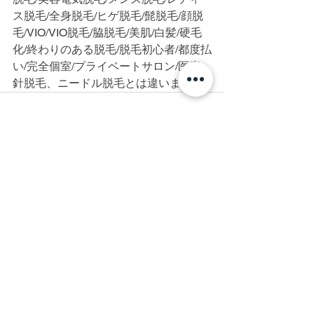
ス脱毛/全身脱毛/ヒゲ脱毛/髭脱毛/顔脱
毛/VIO/VIO脱毛/脇脱毛/美肌/白髪/硬毛
化/終わりのある脱毛/脱毛初心者/都度払
い/完全個室/プライベートサロン/医療、
針脱毛、ニードル脱毛とは違います
すべて表示
最新記事