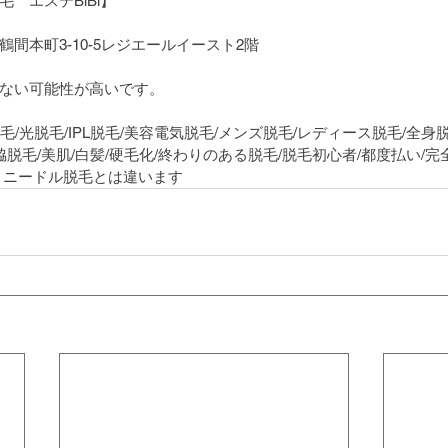
　エステBiBi】
間本町3-10-5レジエールイースト2階
ない可能性が高いです。
脱毛/光脱毛/IPL脱毛/美容電気脱毛/メンズ脱毛/レディース脱毛/全身
脱毛/脇脱毛/美肌/白髪/硬毛化/終わりのある脱毛/脱毛初心者/都度払い/
、ニードル脱毛とは違います