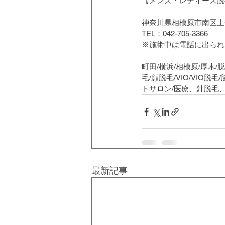
【メンズ・レディース脱毛
神奈川県相模原市南区上鶴
TEL：042-705-3366
※施術中は電話に出られ
町田/横浜/相模原/厚木/
毛/顔脱毛/VIO/VIO
トサロン/医療、針脱毛
最新記事