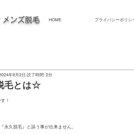
毛 メンズ脱毛
HOME
プライバシーポリシ
2024年9月2日
読了時間: 2分
脱毛とは☆
です！
『永久脱毛』と謳う事が出来ません。