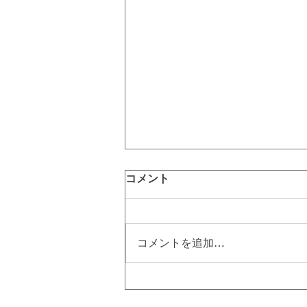
コメント
コメントを追加…
硬毛化とは⁉ 硬毛化を治すに
は美容電気脱毛！｜町田脱毛