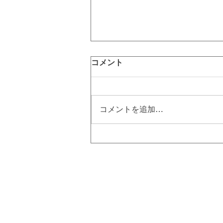
コメント
コメントを追加…
硬毛化とは⁉ 硬毛化を治すに
は美容電気脱毛！｜町田脱毛
【エステBiBi】