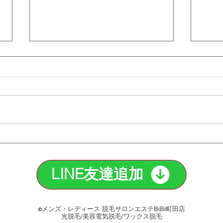
タトゥー脱毛の注意点と最適
脱毛
な方法を紹介！｜町田脱毛
のど
【エステBiBi】
【エ
LINE友達追加
メンズ・レディース 脱毛サロンエステBiBi町田店
©
光脱毛/美容電気脱毛/ワックス脱毛