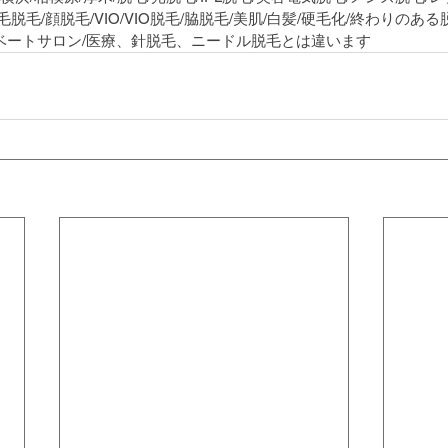
毛脱毛/顔脱毛/VIO/VIO脱毛/脇脱毛/美肌/白髪/硬毛化/終わりのある
イベートサロン/医療、針脱毛、ニードル脱毛とは違います