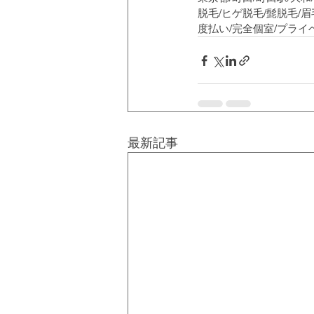
脱毛/ヒゲ脱毛/髭脱毛/眉
度払い/完全個室/プラ
最新記事