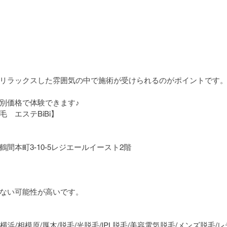
リラックスした雰囲気の中で施術が受けられるのがポイントです
別価格で体験できます♪
　エステBiBi】
間本町3-10-5レジエールイースト2階
ない可能性が高いです。
/横浜/相模原/厚木/脱毛/光脱毛/IPL脱毛/美容電気脱毛/メンズ脱毛/