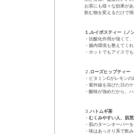
お茶にも様々な効果があ
飲む物を変えるだけで簡
１,ルイボスティー（ノ
・抗酸化作用が強くて、
・腸内環境も整えてくれ
・ホットでもアイスでも
２,
ローズヒップティー
・ビタミンCがレモンの
・紫外線を浴びた日のケ
・酸味が強めだから、ハ
３,
ハトムギ茶
・
むくみやすい人、肌荒
・肌のターンオーバーを
・味はあっさり系で飲み