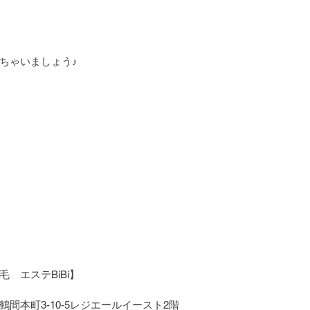
ちゃいましょう♪
　エステBiBi】
間本町3-10-5レジエールイースト2階