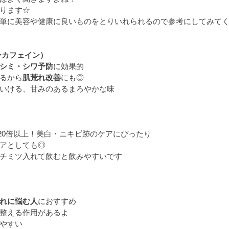
ります☆
単に美容や健康に良いものをとりいれられるので参考にしてみてくだ
ンカフェイン）
シミ・シワ予防
に効果的
るから
肌荒れ改善
にも◎
いける、甘みのあるまろやかな味
20倍以上！美白・ニキビ跡のケアにぴったり
アとしても◎
チミツ入れて飲むと飲みやすいです
れに悩む人
におすすめ
整える作用があるよ
やすい