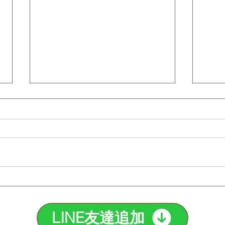
タトゥー脱毛の注意点と最適
脱毛
な方法を紹介！｜町田脱毛
のど
【エステBiBi】
【エ
LINE友達追加