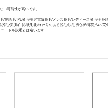
ない可能性が高いです。
脱毛/光脱毛/IPL脱毛/美容電気脱毛/メンズ脱毛/レディース脱毛/全身
脱毛/脇脱毛/美肌/白髪/硬毛化/終わりのある脱毛/脱毛初心者/都度払い/
、ニードル脱毛とは違います