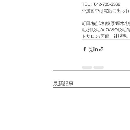
TEL：042-705-3366
※施術中は電話に出られ
町田/横浜/相模原/厚木/
毛/顔脱毛/VIO/VIO
トサロン/医療、針脱毛
最新記事