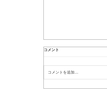
コメント
コメントを追加…
硬毛化とは⁉ 硬毛化を治すに
は美容電気脱毛！｜町田脱毛
【エステBiBi】