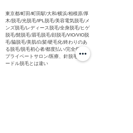
東京都/町田/町田駅/大和/横浜/相模原/厚
木/脱毛/光脱毛/IPL脱毛/美容電気脱毛/メ
ンズ脱毛/レディース脱毛/全身脱毛/ヒゲ
脱毛/髭脱毛/眉毛脱毛/顔脱毛/VIO/VIO脱
毛/脇脱毛/美肌/白髪/硬毛化/終わりのあ
る脱毛/脱毛初心者/都度払い/完全個室/
プライベートサロン/医療、針脱毛、ニ
ードル脱毛とは違い
すべて表示
最新記事