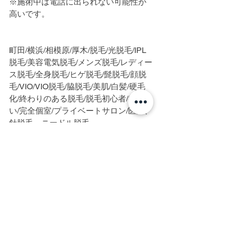
※施術中は電話に出られない可能性が
高いです。
町田/横浜/相模原/厚木/脱毛/光脱毛/IPL
脱毛/美容電気脱毛/メンズ脱毛/レディー
ス脱毛/全身脱毛/ヒゲ脱毛/髭脱毛/顔脱
毛/VIO/VIO脱毛/脇脱毛/美肌/白髪/硬毛
化/終わりのある脱毛/脱毛初心者/都度払
い/完全個室/プライベートサロン/医療、
針脱毛、ニードル脱毛
すべて表示
最新記事