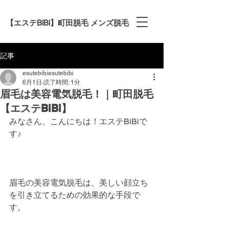
【エステBiBi】町田脱毛 メンズ脱毛
記事
esutebibiesutebibi
6月1日
読了時間: 1分
眉毛は美容電気脱毛！｜町田脱毛
【エステBiBi】
みなさん、こんにちは！エステBiBiで
す♪
眉毛の美容電気脱毛は、美しい顔立ち
を引き立てるための効果的な手段で
す。