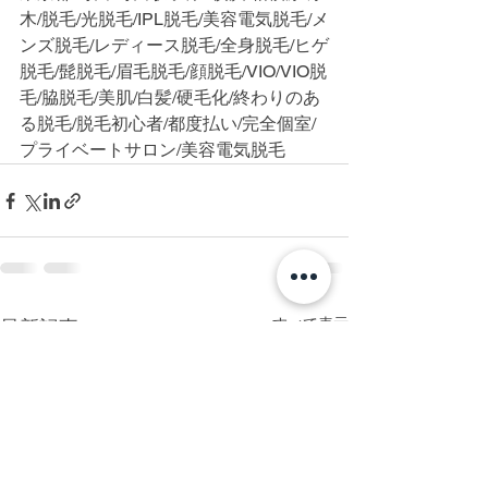
木/脱毛/光脱毛/IPL脱毛/美容電気脱毛/メ
ンズ脱毛/レディース脱毛/全身脱毛/ヒゲ
脱毛/髭脱毛/眉毛脱毛/顔脱毛/VIO/VIO脱
毛/脇脱毛/美肌/白髪/硬毛化/終わりのあ
る脱毛/脱毛初心者/都度払い/完全個室/
プライベートサロン/美容電気脱毛
すべて表示
最新記事