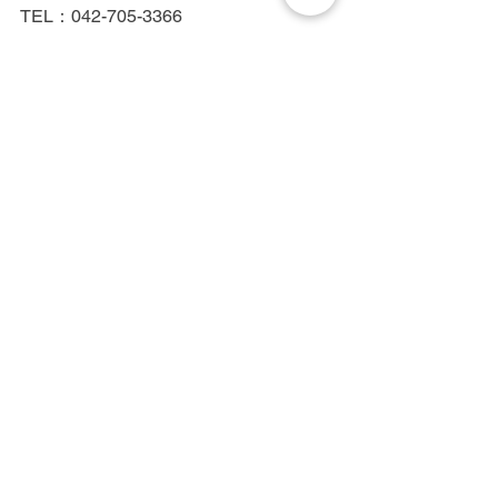
TEL：042-705-3366
※施術中は電話に出られない可能性が
高いです。
町田/横浜/相模原/厚木/脱毛/光脱毛/IPL
脱毛/美容電気脱毛/メンズ脱毛/レディー
ス脱毛/全身脱毛/ヒゲ脱毛/髭脱毛/顔脱
毛/VIO/VIO脱毛/脇脱毛/美肌/白髪/硬毛
化/終わりのある脱毛/脱毛初心者/都度払
い/完全個室/プライベートサロン/医療、
針脱毛、ニードル脱毛