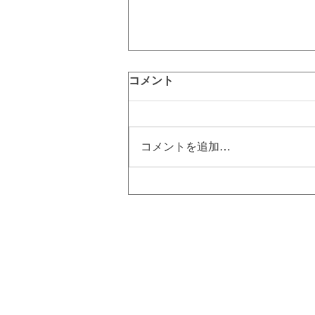
コメント
コメントを追加…
硬毛化とは⁉ 硬毛化を治すに
は美容電気脱毛！｜町田脱毛
【エステBiBi】