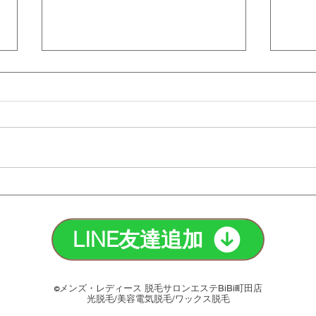
タトゥー脱毛の注意点と最適
脱毛
な方法を紹介！｜町田脱毛
のど
【エステBiBi】
【エ
LINE友達追加
メンズ・レディース 脱毛サロンエステBiBi町田店
©
光脱毛/美容電気脱毛/ワックス脱毛