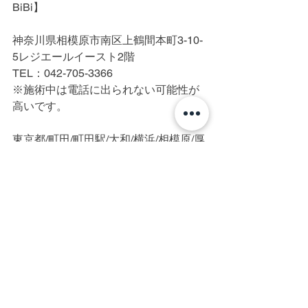
BiBi】
神奈川県相模原市南区上鶴間本町3-10-
5レジエールイースト2階
TEL：042-705-3366
※施術中は電話に出られない可能性が
高いです。
東京都/町田/町田駅/大和/横浜/相模原/厚
木/脱毛/光脱毛/IPL脱毛/美容電気脱毛/メ
ンズ脱毛/レディース脱毛/全身脱毛/ヒゲ
脱毛/髭脱毛/眉毛脱毛/顔脱毛/VIO/VIO脱
毛/脇脱毛/美肌/白髪/硬毛化/終わりのあ
る脱毛/脱毛初心者/都度払い/完全個室/
プライベートサロン/医療、針脱毛、ニ
ードル脱毛