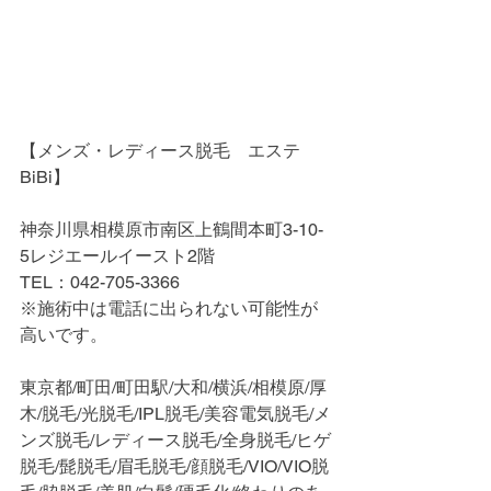
【メンズ・レディース脱毛　エステ
BiBi】
神奈川県相模原市南区上鶴間本町3-10-
5レジエールイースト2階
TEL：042-705-3366
※施術中は電話に出られない可能性が
高いです。
東京都/町田/町田駅/大和/横浜/相模原/厚
木/脱毛/光脱毛/IPL脱毛/美容電気脱毛/メ
ンズ脱毛/レディース脱毛/全身脱毛/ヒゲ
脱毛/髭脱毛/眉毛脱毛/顔脱毛/VIO/VIO脱