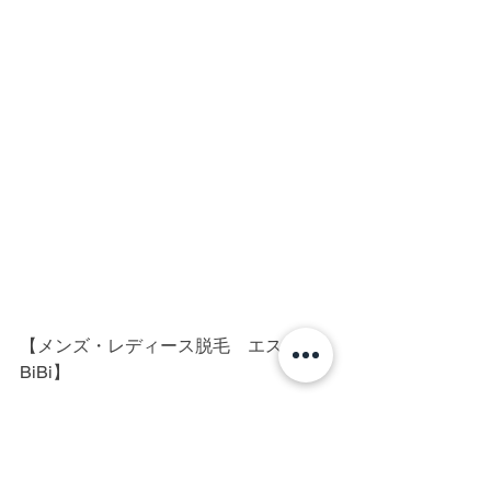
【メンズ・レディース脱毛　エステ
BiBi】
神奈川県相模原市南区上鶴間本町3-10-
5レジエールイースト2階