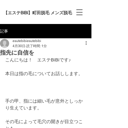
【エステBiBi】町田脱毛 メンズ脱毛
記事
esutebibiesutebibi
4月30日
読了時間: 1分
指先に自信を
こんにちは！　エステBiBiです♪
本日は指の毛についてお話しします。
手の甲、指には細い毛が意外としっか
り生えています。
その毛によって毛穴の開きが目立つこ