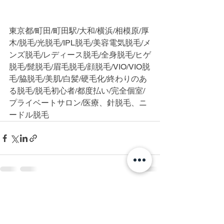
東京都/町田/町田駅/大和/横浜/相模原/厚
木/脱毛/光脱毛/IPL脱毛/美容電気脱毛/メ
ンズ脱毛/レディース脱毛/全身脱毛/ヒゲ
脱毛/髭脱毛/眉毛脱毛/顔脱毛/VIO/VIO脱
毛/脇脱毛/美肌/白髪/硬毛化/終わりのあ
る脱毛/脱毛初心者/都度払い/完全個室/
プライベートサロン/医療、針脱毛、ニ
ードル脱毛
すべて表示
最新記事