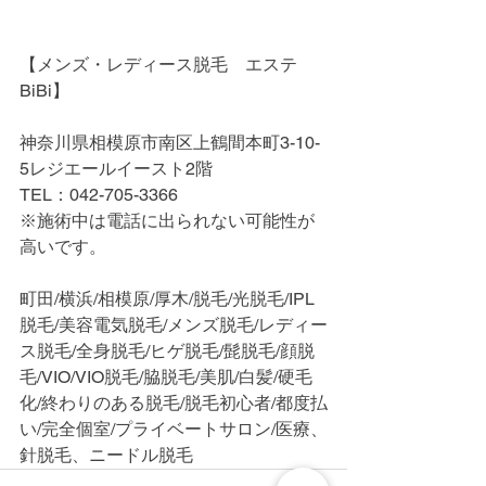
【メンズ・レディース脱毛　エステ
BiBi】
神奈川県相模原市南区上鶴間本町3-10-
5レジエールイースト2階
TEL：042-705-3366
※施術中は電話に出られない可能性が
高いです。
町田/横浜/相模原/厚木/脱毛/光脱毛/IPL
脱毛/美容電気脱毛/メンズ脱毛/レディー
ス脱毛/全身脱毛/ヒゲ脱毛/髭脱毛/顔脱
毛/VIO/VIO脱毛/脇脱毛/美肌/白髪/硬毛
化/終わりのある脱毛/脱毛初心者/都度払
い/完全個室/プライベートサロン/医療、
針脱毛、ニードル脱毛