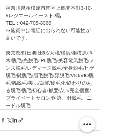
神奈川県相模原市南区上鶴間本町3-10-
5レジエールイースト2階
TEL：042-705-3366
※施術中は電話に出られない可能性が
高いです。
東京都/町田/町田駅/大和/横浜/相模原/厚
木/脱毛/光脱毛/IPL脱毛/美容電気脱毛/メ
ンズ脱毛/レディース脱毛/全身脱毛/ヒゲ
脱毛/髭脱毛/眉毛脱毛/顔脱毛/VIO/VIO脱
毛/脇脱毛/美肌/白髪/硬毛化/終わりのあ
る脱毛/脱毛初心者/都度払い/完全個室/
プライベートサロン/医療、針脱毛、ニ
ードル脱毛