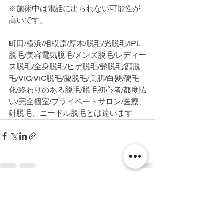
※施術中は電話に出られない可能性が
高いです。
町田/横浜/相模原/厚木/脱毛/光脱毛/IPL
脱毛/美容電気脱毛/メンズ脱毛/レディー
ス脱毛/全身脱毛/ヒゲ脱毛/髭脱毛/顔脱
毛/VIO/VIO脱毛/脇脱毛/美肌/白髪/硬毛
化/終わりのある脱毛/脱毛初心者/都度払
い/完全個室/プライベートサロン/医療、
針脱毛、ニードル脱毛とは違います
すべて表示
最新記事