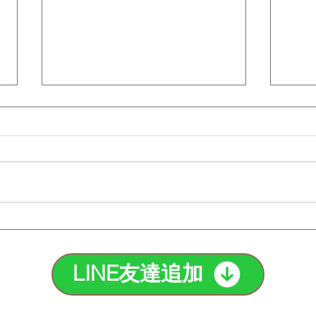
タトゥー脱毛の注意点と最適
脱毛
な方法を紹介！｜町田脱毛
のど
【エステBiBi】
【エ
LINE友達追加