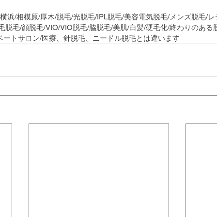
/横浜/相模原/厚木/脱毛/光脱毛/IPL脱毛/美容電気脱毛/メンズ脱毛/
毛脱毛/顔脱毛/VIO/VIO脱毛/脇脱毛/美肌/白髪/硬毛化/終わりのある
イベートサロン/医療、針脱毛、ニードル脱毛とは違います