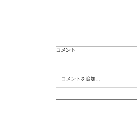
コメント
コメントを追加…
硬毛化とは⁉ 硬毛化を治すに
は美容電気脱毛！｜町田脱毛
【エステBiBi】