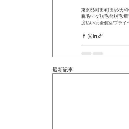
東京都/町田/町田駅/大和
脱毛/ヒゲ脱毛/髭脱毛/眉
度払い/完全個室/プラ
最新記事