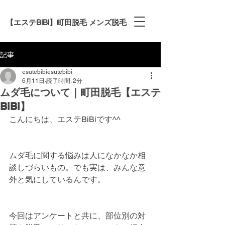
【エステBiBi】町田脱毛 メンズ脱毛
記事
esutebibiesutebibi
6月11日
読了時間: 2分
ムダ毛について｜町田脱毛【エステ
BiBi】
こんにちは、エステBiBiです^^
ムダ毛に関する悩みは人になかなか相
談しづらいもの。でも実は、みんな意
外と気にしているんです。
今回はアンケートと共に、部位別の対