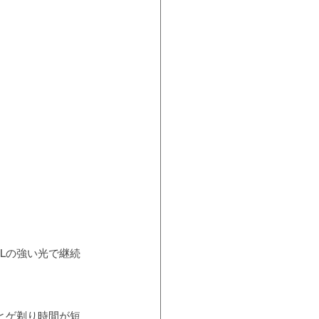
Lの強い光で継続
ヒゲ剃り時間が短