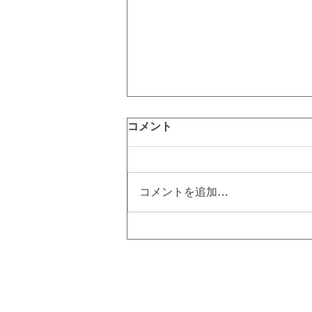
コメント
コメントを追加…
硬毛化とは⁉ 硬毛化を治すに
は美容電気脱毛！｜町田脱毛
【エステBiBi】