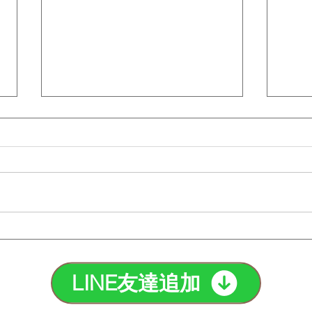
タトゥー脱毛の注意点と最適
脱毛
な方法を紹介！｜町田脱毛
のど
【エステBiBi】
【エ
LINE友達追加