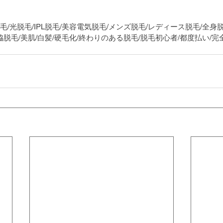
脱毛/光脱毛/IPL脱毛/美容電気脱毛/メンズ脱毛/レディース脱毛/全身
脱毛/脇脱毛/美肌/白髪/硬毛化/終わりのある脱毛/脱毛初心者/都度払い/