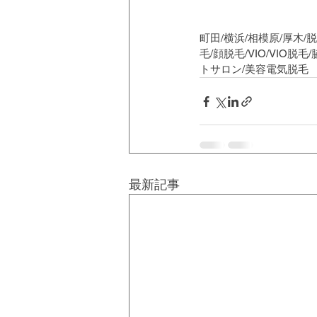
町田/横浜/相模原/厚木/
毛/顔脱毛/VIO/VIO
トサロン/美容電気脱毛
最新記事