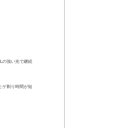
Lの強い光で継続
ヒゲ剃り時間が短