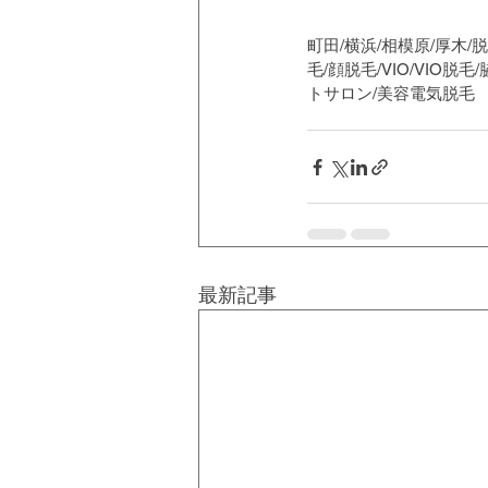
町田/横浜/相模原/厚木/
毛/顔脱毛/VIO/VIO
トサロン/美容電気脱毛
最新記事