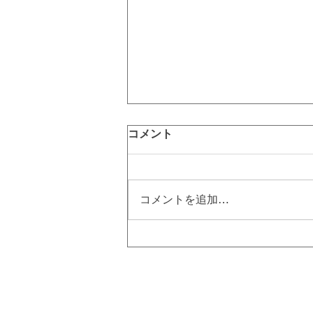
コメント
コメントを追加…
硬毛化とは⁉ 硬毛化を治すに
は美容電気脱毛！｜町田脱毛
【エステBiBi】