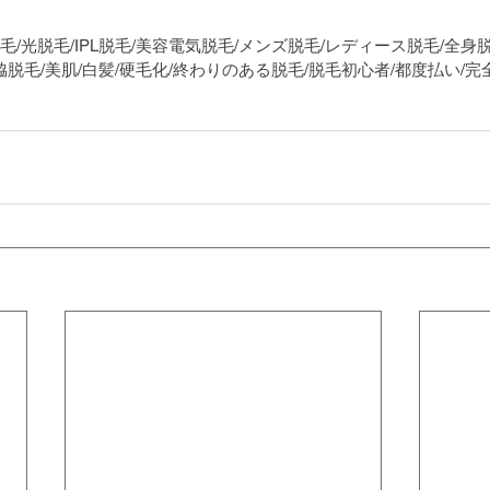
脱毛/光脱毛/IPL脱毛/美容電気脱毛/メンズ脱毛/レディース脱毛/全身
脱毛/脇脱毛/美肌/白髪/硬毛化/終わりのある脱毛/脱毛初心者/都度払い/