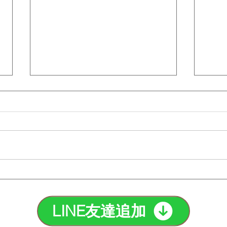
タトゥー脱毛の注意点と最適
脱毛
な方法を紹介！｜町田脱毛
のど
【エステBiBi】
【エ
LINE友達追加