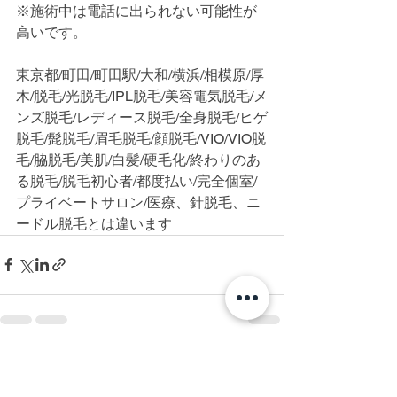
※施術中は電話に出られない可能性が
高いです。
東京都/町田/町田駅/大和/横浜/相模原/厚
木/脱毛/光脱毛/IPL脱毛/美容電気脱毛/メ
ンズ脱毛/レディース脱毛/全身脱毛/ヒゲ
脱毛/髭脱毛/眉毛脱毛/顔脱毛/VIO/VIO脱
毛/脇脱毛/美肌/白髪/硬毛化/終わりのあ
る脱毛/脱毛初心者/都度払い/完全個室/
プライベートサロン/医療、針脱毛、ニ
ードル脱毛とは違います
すべて表示
最新記事