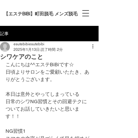
【エステBiBi】町田脱毛 メンズ脱毛
記事
esutebibiesutebibi
2025年1月13日
読了時間: 2分
シワケアのこと
こんにちは^^エステBiBiです☆
日頃よりサロンをご愛顧いたたき、あ
りがとうございます。
本日は意外とやってしまっている
日常のシワNG習慣とその回避テクに
ついてお話していきたいと思いま
す！！
NG習慣1