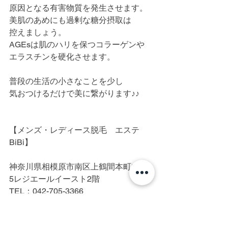
原因となる有害物質を発生させます。
美肌のあめにも過剰な糖分摂取は
控えましょう。
AGEsは肌のハリを保つコラーゲンや
エラスチンを硬化させます。
普段の生活の小さなことを少し
気おつけるだけで美に繋がります♪♪
【メンズ・レディース脱毛　エステ
BiBi】
神奈川県相模原市南区上鶴間本町3-10-
5レジエールイースト2階
TEL：042-705-3366
※施術中は電話に出られない可能性が
高いです。