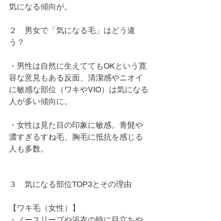
気になる傾向が。
２　男女で「気になる毛」はどう違
う？
・男性は自然に生えててもOKという寛
容な意見もある反面、清潔感やニオイ
に敏感な部位（ワキやVIO）は気になる
人が多い傾向に。
・女性は見た目の印象に敏感。青髭や
濃すぎるすね毛、胸毛に抵抗を感じる
人も多数。
３　気になる部位TOP3とその理由
【ワキ毛（女性）】
・ノースリーブや浴衣の時に目立ちや