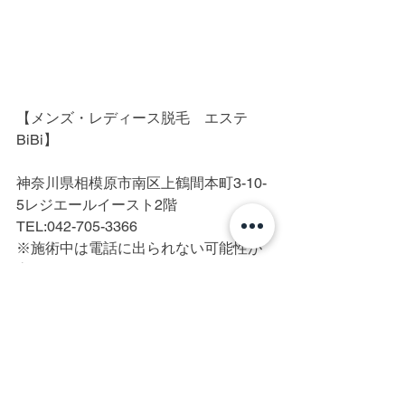
【メンズ・レディース脱毛　エステ
BiBi】
神奈川県相模原市南区上鶴間本町3-10-
5レジエールイースト2階
TEL:042-705-3366
※施術中は電話に出られない可能性が
高いです。
町田/横浜/相模原/厚木/脱毛/光脱毛/IPL
脱毛/美容電気脱毛/メンズ脱毛/レディー
ス脱毛/全身脱毛/ヒゲ脱毛/髭脱毛/顔脱
毛/VIO/VIO脱毛/脇脱毛/美肌/白髪/硬毛
化/終わりのある脱毛/脱毛初心者/都度払