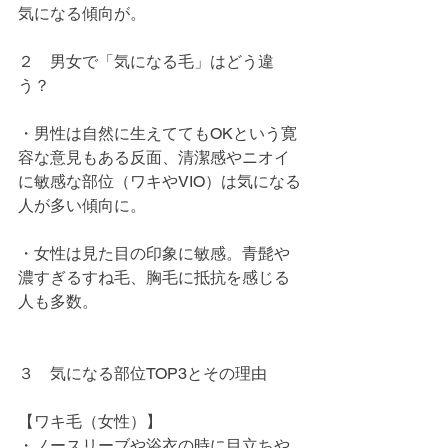
気になる傾向が。
２　男女で「気になる毛」はどう違
う？
・男性は自然に生えててもOKという寛
容な意見もある反面、清潔感やニオイ
に敏感な部位（ワキやVIO）は気になる
人が多い傾向に。
・女性は見た目の印象に敏感。青髭や
濃すぎるすね毛、胸毛に抵抗を感じる
人も多数。
３　気になる部位TOP3とその理由
【ワキ毛（女性）】
・ノースリーブや浴衣の時に目立ちや