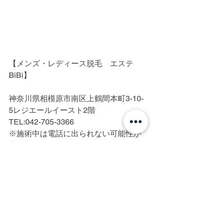
【メンズ・レディース脱毛　エステ
BiBi】
神奈川県相模原市南区上鶴間本町3-10-
5レジエールイースト2階
TEL:042-705-3366
※施術中は電話に出られない可能性が
高いです。
町田/横浜/相模原/厚木/脱毛/光脱毛/IPL
脱毛/美容電気脱毛/メンズ脱毛/レディー
ス脱毛/全身脱毛/ヒゲ脱毛/髭脱毛/顔脱
毛/VIO/VIO脱毛/脇脱毛/美肌/白髪/硬毛
化/終わりのある脱毛/脱毛初心者/都度払