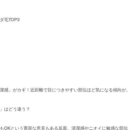
）
毛TOP3
）
潔感」がカギ！近距離で目につきやすい部位ほど気になる傾向が
」はどう違う？
もOKという寛容な意見もある反面、清潔感やニオイに敏感な部位（