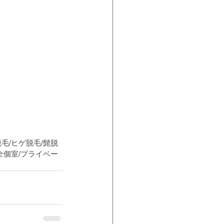
脱毛/ヒゲ脱毛/髭脱
完全個室/プライベー