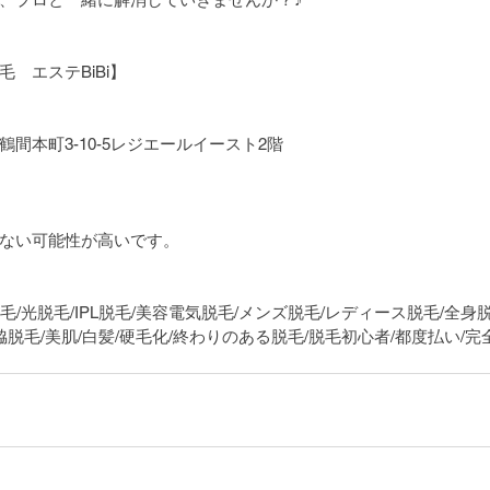
　エステBiBi】
間本町3-10-5レジエールイースト2階
ない可能性が高いです。
脱毛/光脱毛/IPL脱毛/美容電気脱毛/メンズ脱毛/レディース脱毛/全身
脱毛/脇脱毛/美肌/白髪/硬毛化/終わりのある脱毛/脱毛初心者/都度払い/