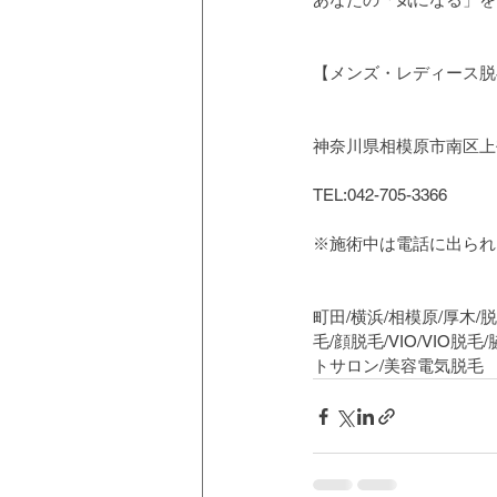
【メンズ・レディース脱毛
神奈川県相模原市南区上鶴
TEL:042-705-3366
※施術中は電話に出られ
町田/横浜/相模原/厚木/
毛/顔脱毛/VIO/VIO
トサロン/美容電気脱毛