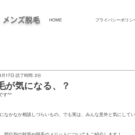
毛 メンズ脱毛
HOME
プライバシーポリシ
4月17日
読了時間: 2分
毛が気になる、？
です^^
になかなか相談しづらいもの。でも実は、みんな意外と気にして
、部位別の対策や脱毛のメリットについてもご紹介します！