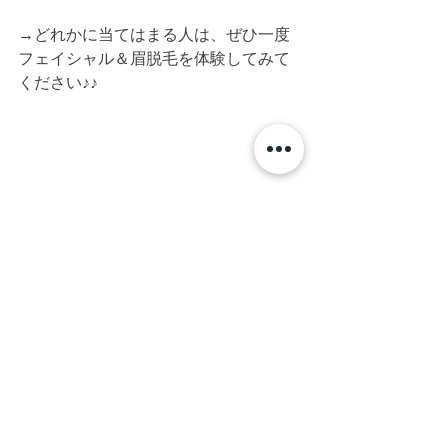
→どれかに当てはまる人は、ぜひ一度
フェイシャル＆眉脱毛を体験してみて
ください♪♪
【メンズ・レディース脱毛　エステ
BiBi】
神奈川県相模原市南区上鶴間本町3-10-
5レジエールイースト2階
TEL：042-705-3366
※施術中は電話に出られない可能性が