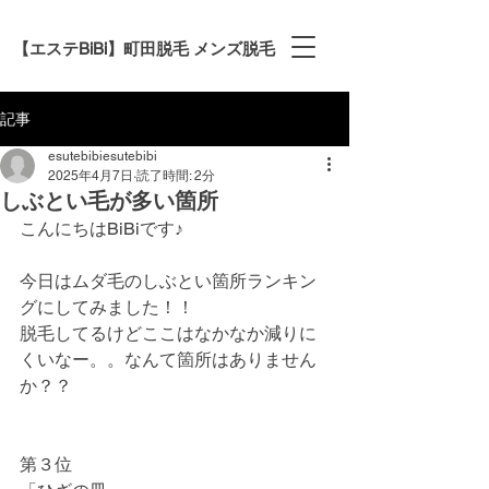
【エステBiBi】町田脱毛 メンズ脱毛
記事
esutebibiesutebibi
2025年4月7日
読了時間: 2分
しぶとい毛が多い箇所
こんにちはBiBiです♪
今日はムダ毛のしぶとい箇所ランキン
グにしてみました！！
脱毛してるけどここはなかなか減りに
くいなー。。なんて箇所はありません
か？？
第３位