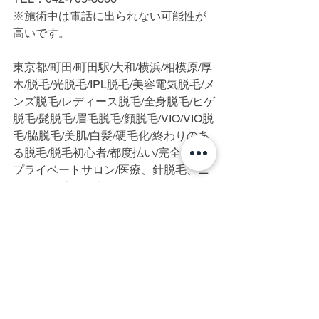
※施術中は電話に出られない可能性が
高いです。
東京都/町田/町田駅/大和/横浜/相模原/厚
木/脱毛/光脱毛/IPL脱毛/美容電気脱毛/メ
ンズ脱毛/レディース脱毛/全身脱毛/ヒゲ
脱毛/髭脱毛/眉毛脱毛/顔脱毛/VIO/VIO脱
毛/脇脱毛/美肌/白髪/硬毛化/終わりのあ
る脱毛/脱毛初心者/都度払い/完全個室/
プライベートサロン/医療、針脱毛、ニ
ードル脱毛とは違います
すべて表示
最新記事