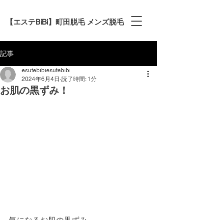
【エステBiBi】町田脱毛 メンズ脱毛
記事
esutebibiesutebibi
2024年6月4日
読了時間: 1分
お肌の黒ずみ！