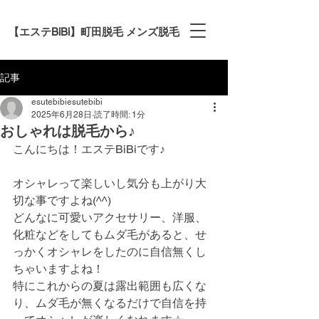
【エステBiBi】町田脱毛 メンズ脱毛
記事
esutebibiesutebibi
2025年6月28日
読了時間: 1分
おしゃれは脱毛から♪
こんにちは！エステBiBiです♪
オシャレって楽しいし気分も上がり大
切な事ですよね(^^)
どんなに可愛いアクセサリー、洋服、
化粧などをしてもムダ毛があると、せ
っかくオシャレをしたのに自信無くし
ちゃいますよね！
特にこれからの夏は露出範囲も広くな
り、ムダ毛が無くなるだけで自信を持