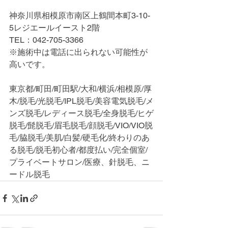
神奈川県相模原市南区上鶴間本町3-10-
5レジエールイースト2階
TEL：042-705-3366
※施術中は電話に出られない可能性が
高いです。
東京都/町田/町田駅/大和/横浜/相模原/厚
木/脱毛/光脱毛/IPL脱毛/美容電気脱毛/メ
ンズ脱毛/レディース脱毛/全身脱毛/ヒゲ
脱毛/髭脱毛/眉毛脱毛/顔脱毛/VIO/VIO脱
毛/脇脱毛/美肌/白髪/硬毛化/終わりのあ
る脱毛/脱毛初心者/都度払い/完全個室/
プライベートサロン/医療、針脱毛、ニ
ードル脱毛