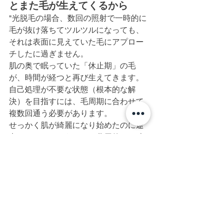
とまた毛が生えてくるから
"光脱毛の場合、数回の照射で一時的に
毛が抜け落ちてツルツルになっても、
それは表面に見えていた毛にアプロー
チしたに過ぎません。
肌の奥で眠っていた「休止期」の毛
が、時間が経つと再び生えてきます。
自己処理が不要な状態（根本的な解
決）を目指すには、毛周期に合わせて
複数回通う必要があります。
せっかく肌が綺麗になり始めたのに途
中でやめてしまうのは、費用的にも時
間的にも非常にもったいないのです。"
2. 次の急な予定やイベントで焦
らなくなるから
"コンスタントに脱毛を続けていつでも
人に見せられる肌のベースを作ってお